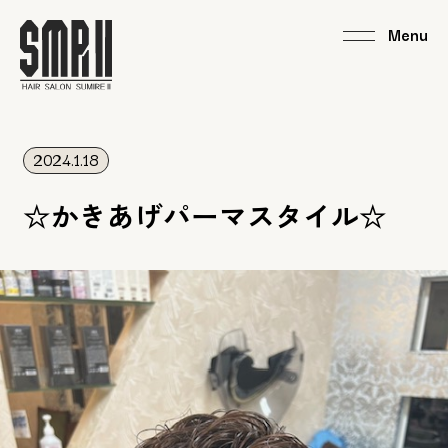
2024.1.18
☆かきあげパーマスタイル☆