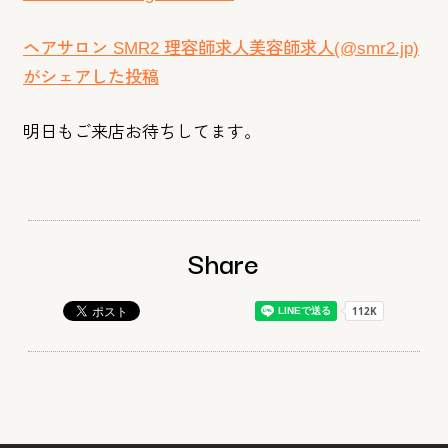
ヘアサロン SMR2 理容師求人美容師求人(@smr2.jp)
がシェアした投稿
明日もご来店お待ちしてます。
Share