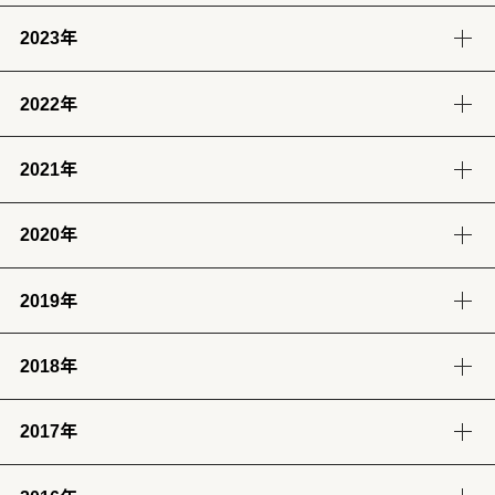
2023年
9月
8月
7月
6月
8月
7月
6月
(12)
(14)
(13)
(12)
(13)
(14)
(6)
2022年
12月
11月
10月
9月
5月
4月
3月
2月
(12)
(14)
(11)
(12)
(14)
(13)
(12)
(13)
2021年
12月
11月
10月
9月
8月
7月
6月
5月
1月
(13)
(12)
(12)
(12)
(13)
(12)
(11)
(13)
(13)
2020年
12月
11月
10月
9月
8月
7月
6月
5月
4月
3月
2月
1月
(14)
(12)
(10)
(4)
(11)
(12)
(12)
(14)
(12)
(12)
(12)
(11)
2019年
12月
11月
10月
9月
8月
7月
6月
5月
4月
3月
2月
1月
(2)
(7)
(11)
(18)
(8)
(8)
(5)
(4)
(12)
(13)
(11)
(12)
2018年
12月
11月
10月
9月
8月
7月
6月
5月
4月
3月
2月
1月
(23)
(24)
(28)
(26)
(17)
(25)
(28)
(31)
(7)
(9)
(8)
(12)
2017年
12月
11月
10月
9月
8月
7月
6月
5月
4月
3月
2月
1月
(32)
(29)
(30)
(30)
(29)
(26)
(26)
(30)
(31)
(31)
(25)
(22)