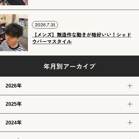
2026.7.31
【メンズ】無造作な動きが格好いい！シャド
ウパーマスタイル
年月別アーカイブ
2026年
2025年
8月
7月
6月
5月
(3)
(12)
(12)
(13)
2024年
12月
11月
10月
9月
4月
3月
2月
1月
(14)
(12)
(14)
(13)
(13)
(13)
(11)
(12)