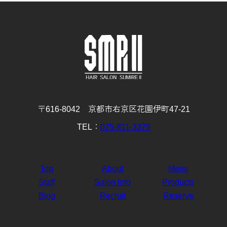
12月
11月
10月
9月
8月
7月
6月
5月
4月
3月
2月
1月
(29)
(30)
(31)
(31)
(32)
(32)
(31)
(31)
(29)
(32)
(27)
(31)
4月
3月
2月
1月
(30)
(31)
(28)
(32)
〒616-8042 京都市右京区花園伊町47-21
TEL：
075-811-3379
Top
About
Menu
Staff
Salon Info
Products
Blog
Recruit
Reserve