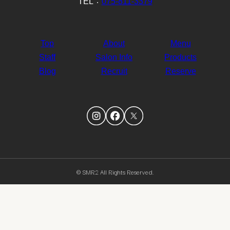
TEL：
075-811-3379
Top
About
Menu
Staff
Salon Info
Products
Blog
Recruit
Reserve
© SMR2 All Rights Reserved.