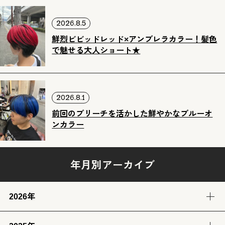
2026.8.5
鮮烈ビビッドレッド×アンブレラカラー！髪色
で魅せる大人ショート★
2026.8.1
前回のブリーチを活かした鮮やかなブルーオ
ンカラー
年月別アーカイブ
2026年