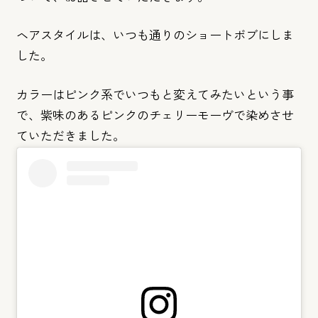
ヘアスタイルは、いつも通りのショートボブにしま
した。
カラーはピンク系でいつもと変えてみたいという事
で、紫味のある
ピンクのチェリーモーヴで染めさせ
ていただきました。