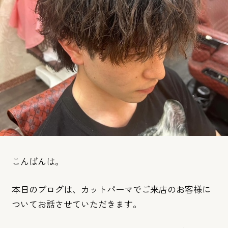
こんばんは。
本日のブログは、カットパーマでご来店のお客様に
ついてお話させていただきます。