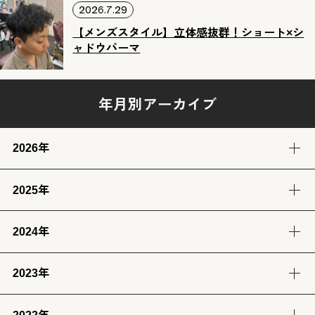
2026.7.29
【メンズスタイル】立体感抜群！ショート×シ
ャドウパーマ
年月別アーカイブ
2026年
2025年
8月
7月
6月
5月
(2)
(12)
(12)
(13)
2024年
12月
11月
10月
9月
4月
3月
2月
1月
(14)
(12)
(14)
(13)
(13)
(13)
(11)
(12)
2023年
9月
8月
7月
6月
8月
7月
6月
(12)
(14)
(13)
(12)
(13)
(14)
(6)
2022年