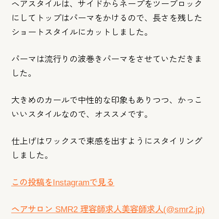
ヘアスタイルは、サイドからネープをツーブロック
にしてトップはパーマをかけるので、長さを残した
ショートスタイルにカットしました。
パーマは流行りの波巻きパーマをさせていただきま
した。
大きめのカールで中性的な印象もありつつ、かっこ
いいスタイルなので、オススメです。
仕上げはワックスで束感を出すようにスタイリング
しました。
この投稿をInstagramで見る
ヘアサロン SMR2 理容師求人美容師求人(@smr2.jp)