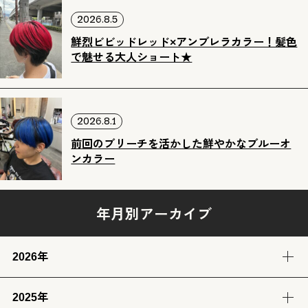
2026.8.5
鮮烈ビビッドレッド×アンブレラカラー！髪色
で魅せる大人ショート★
2026.8.1
前回のブリーチを活かした鮮やかなブルーオ
ンカラー
年月別アーカイブ
2026年
2025年