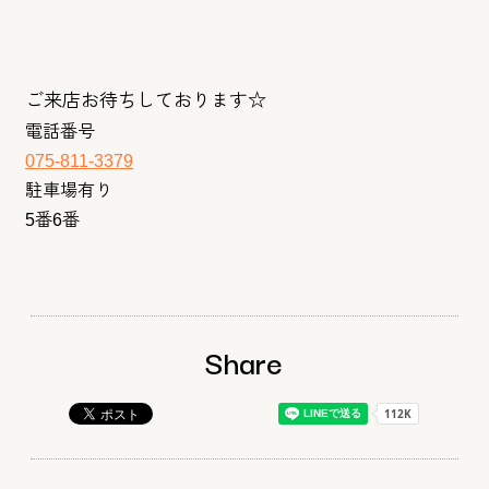
ご来店お待ちしております☆
電話番号
075-811-3379
駐車場有り
5番6番
Share