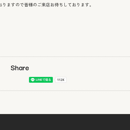
おりますので皆様のご来店お待ちしております。
Share