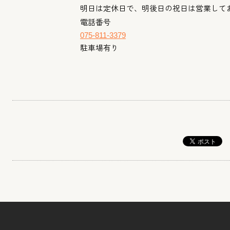
明日は定休日で、明後日の祝日は営業して
電話番号
075-811-3379
駐車場有り