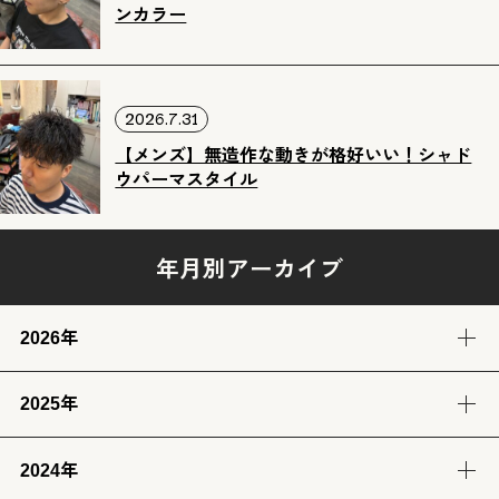
ンカラー
2026.7.31
【メンズ】無造作な動きが格好いい！シャド
ウパーマスタイル
年月別アーカイブ
2026年
2025年
8月
7月
6月
5月
(3)
(12)
(12)
(13)
2024年
12月
11月
10月
9月
4月
3月
2月
1月
(14)
(12)
(14)
(13)
(13)
(13)
(11)
(12)