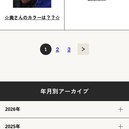
☆奥さんのカラーは？？☆
投
1
2
3
稿
の
ペ
ー
ジ
送
年月別アーカイブ
り
2026年
2025年