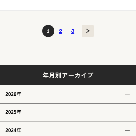
投
1
2
3
稿
の
ペ
ー
ジ
送
年月別アーカイブ
り
2026年
2025年
8月
7月
6月
5月
(4)
(12)
(12)
(13)
2024年
12月
11月
10月
9月