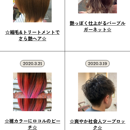
艶っぽく仕上がるパープル
ガーネット☆
☆縮毛&トリートメントで
さら艶ヘア☆
2020.3.21
2020.3.19
☆裾カラーにロコルのピー
☆爽やか社会人ツーブロッ
チ☆
ク☆