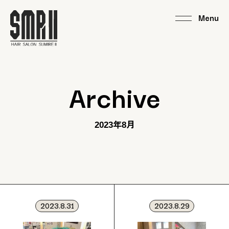
Archive
2023年8月
2023.8.31
2023.8.29