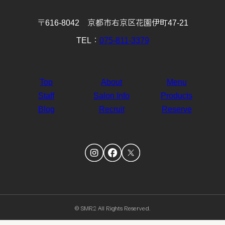
〒616-8042 京都市右京区花園伊町47-21
TEL：
075-811-3379
Top
About
Menu
Staff
Salon Info
Products
Blog
Recruit
Reserve
© SMR2 All Rights Reserved.