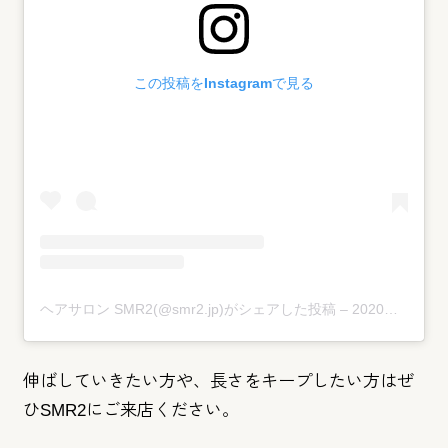
この投稿をInstagramで見る
ヘアサロン SMR2(@smr2.jp)がシェアした投稿
–
2020年 1月月27日午前6時18分PST
伸ばしていきたい方や、長さをキープしたい方はぜ
ひSMR2にご
来店ください。