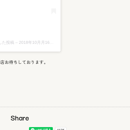
アした投稿
–
2018年10月月16日午前6時33分PDT
来店お待ちしております
。
Share