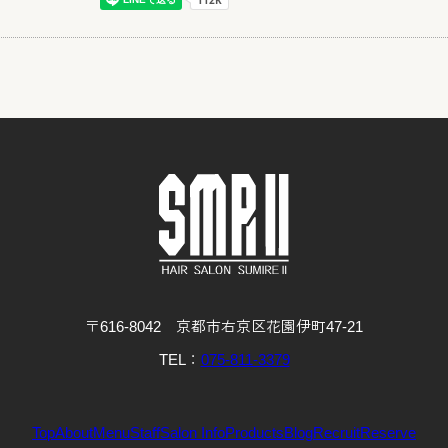
〒616-8042 京都市右京区花園伊町47-21
TEL：
075-811-3379
Top
About
Menu
Staff
Salon Info
Products
Blog
Recruit
Reserve