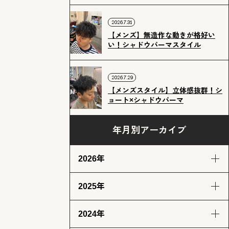
2026.7.31
【メンズ】無造作な動きが格好い
い！シャドウパーマスタイル
2026.7.29
【メンズスタイル】立体感抜群！シ
ョート×シャドウパーマ
年月別アーカイブ
2026年
2025年
8月
7月
6月
5月
(2)
(12)
(12)
(13)
2024年
4月
3月
2月
1月
12月
11月
10月
9月
(13)
(13)
(11)
(12)
(14)
(12)
(14)
(13)