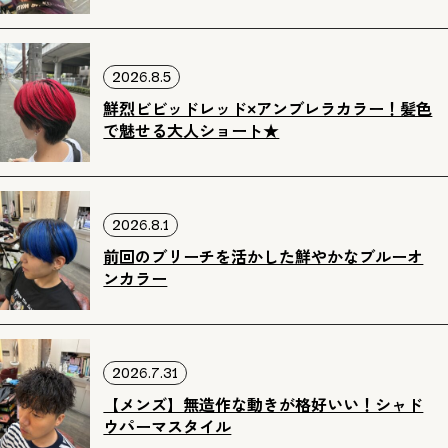
2026.8.5
鮮烈ビビッドレッド×アンブレラカラー！髪色
で魅せる大人ショート★
2026.8.1
前回のブリーチを活かした鮮やかなブルーオ
ンカラー
2026.7.31
【メンズ】無造作な動きが格好いい！シャド
ウパーマスタイル