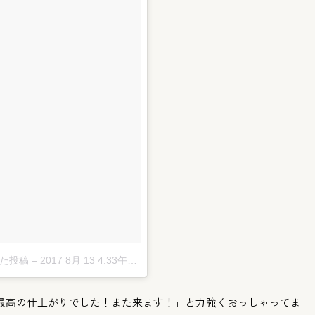
した投稿
–
2017 8月 13 4:33午前 PDT
最高の仕上がりでした！
また来ます！」と力強くおっしゃってま