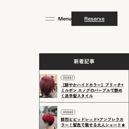
Reserve
新着記事
2026.8.7
【鮮やかハイドカラー】ブリーチ×
ミルボン エノグのパープルで艶め
く派手髪スタイル
2026.8.5
鮮烈ビビッドレッド×アンブレラカ
ラー！髪色で魅せる大人ショート★