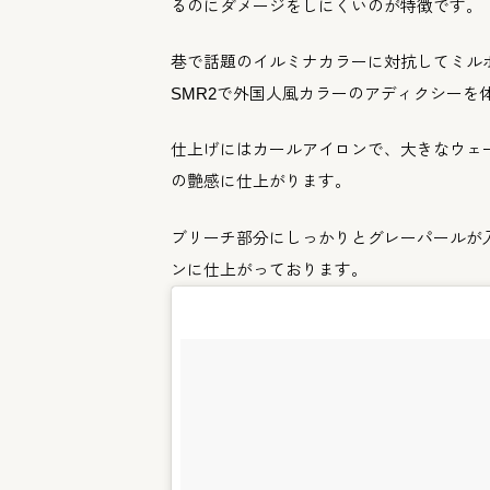
るのにダメージをしにくいのが特徴
です。
巷で話題のイルミナカラーに対抗してミル
SMR2で外国人風カラーのア
ディクシーを
仕上げにはカールアイロンで、
大きなウェ
の艶感に仕上がります。
ブリーチ部分にしっかりとグレーパールが
ンに仕上がっており
ます。