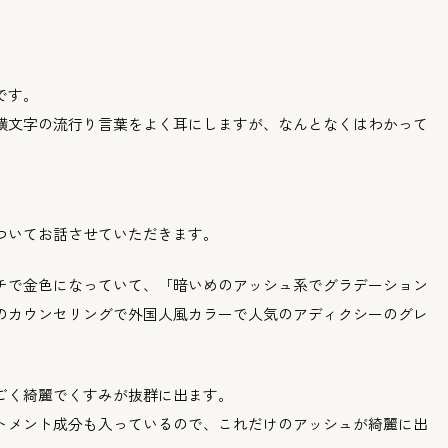
です。
横文字の流行り言葉をよ
く耳にしますが、
なんとなくはわかって
ついてお話させていただ
きます。
チで金色になっていて、
「暗いめのアッシュ系でグラデーション
のカウンセリングで外国人風カラーで人
気のアディクシーのグレ
ごく綺麗でくすみが抜群に出ます。
トメント成分も入ってい
るので、
これだけのアッシュが綺麗に出