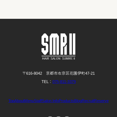
〒616-8042 京都市右京区花園伊町47-21
TEL：
075-811-3379
Top
About
Menu
Staff
Salon Info
Products
Blog
Recruit
Reserve