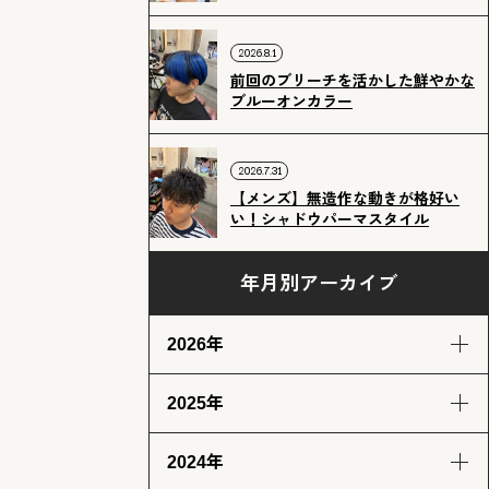
2026.8.1
前回のブリーチを活かした鮮やかな
ブルーオンカラー
2026.7.31
【メンズ】無造作な動きが格好い
い！シャドウパーマスタイル
年月別アーカイブ
2026年
2025年
8月
7月
6月
5月
(3)
(12)
(12)
(13)
2024年
4月
3月
2月
1月
12月
11月
10月
9月
(13)
(13)
(11)
(12)
(14)
(12)
(14)
(13)