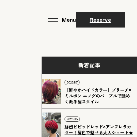
Reserve
新着記事
2026.8.7
【鮮やかハイドカラー】ブリーチ×
ミルボン エノグのパープルで艶め
く派手髪スタイル
2026.8.5
鮮烈ビビッドレッド×アンブレラカ
ラー！髪色で魅せる大人ショート★