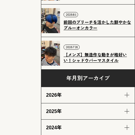
2026.8.1
前回のブリーチを活かした鮮やかな
ブルーオンカラー
2026.7.31
【メンズ】無造作な動きが格好い
い！シャドウパーマスタイル
年月別アーカイブ
2026年
2025年
8月
7月
6月
5月
(3)
(12)
(12)
(13)
2024年
4月
3月
2月
1月
12月
11月
10月
9月
(13)
(13)
(11)
(12)
(14)
(12)
(14)
(13)