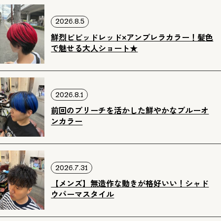
2026.8.5
鮮烈ビビッドレッド×アンブレラカラー！髪色
で魅せる大人ショート★
2026.8.1
前回のブリーチを活かした鮮やかなブルーオ
ンカラー
2026.7.31
【メンズ】無造作な動きが格好いい！シャド
ウパーマスタイル