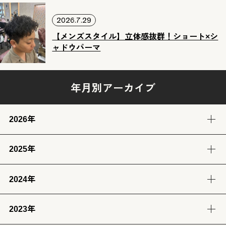
2026.7.29
【メンズスタイル】立体感抜群！ショート×シ
ャドウパーマ
年月別アーカイブ
2026年
2025年
8月
7月
6月
5月
(2)
(12)
(12)
(13)
2024年
12月
11月
10月
9月
4月
3月
2月
1月
(14)
(12)
(14)
(13)
(13)
(13)
(11)
(12)
2023年
9月
8月
7月
6月
8月
7月
6月
(12)
(14)
(13)
(12)
(13)
(14)
(6)