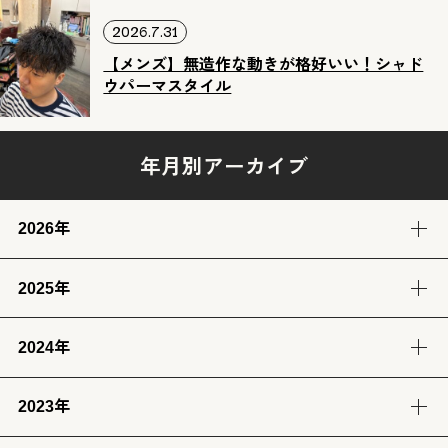
2026.7.31
【メンズ】無造作な動きが格好いい！シャド
ウパーマスタイル
年月別アーカイブ
2026年
2025年
8月
7月
6月
5月
(3)
(12)
(12)
(13)
2024年
12月
11月
10月
9月
4月
3月
2月
1月
(14)
(12)
(14)
(13)
(13)
(13)
(11)
(12)
2023年
9月
8月
7月
6月
8月
7月
6月
(12)
(14)
(13)
(12)
(13)
(14)
(6)