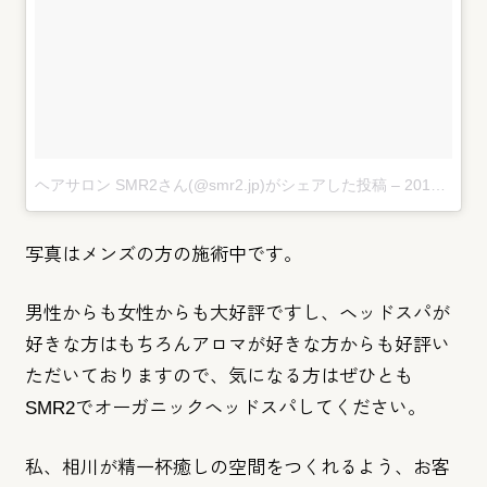
ヘアサロン SMR2さん(@smr2.jp)がシェアした投稿
–
2017 10月 9 6:23午前 PDT
写真はメンズの方の施術中です。
男性からも女性からも大好評ですし、
ヘッドスパが
好きな方はもちろんアロマが好きな方からも好評い
た
だいておりますので、
気になる方はぜひとも
SMR2でオーガニックヘッドスパしてくだ
さい。
私、相川が精一杯癒しの空間をつくれるよう、
お客