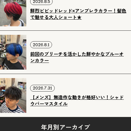
2026.8.5
鮮烈ビビッドレッド×アンブレラカラー！髪色
で魅せる大人ショート★
2026.8.1
前回のブリーチを活かした鮮やかなブルーオ
ンカラー
2026.7.31
【メンズ】無造作な動きが格好いい！シャド
ウパーマスタイル
年月別アーカイブ