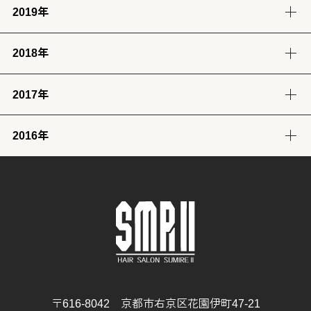
2019年
12月
11月
10月
9月
8月
7月
6月
5月
4月
3月
2月
1月
(2)
(7)
(11)
(18)
(8)
(8)
(5)
(4)
(12)
(13)
(11)
(12)
2018年
12月
11月
10月
9月
8月
7月
6月
5月
4月
3月
2月
1月
(23)
(24)
(28)
(26)
(17)
(25)
(28)
(31)
(7)
(9)
(8)
(12)
2017年
12月
11月
10月
9月
8月
7月
6月
5月
4月
3月
2月
1月
(32)
(29)
(30)
(30)
(29)
(26)
(26)
(30)
(31)
(31)
(25)
(22)
2016年
12月
11月
10月
9月
8月
7月
6月
5月
4月
3月
2月
1月
(31)
(30)
(31)
(30)
(31)
(32)
(28)
(32)
(28)
(30)
(27)
(31)
12月
11月
10月
9月
8月
7月
6月
5月
4月
3月
2月
1月
(29)
(30)
(31)
(31)
(32)
(32)
(31)
(31)
(29)
(32)
(27)
(31)
4月
3月
2月
1月
(30)
(31)
(28)
(32)
〒616-8042 京都市右京区花園伊町47-21