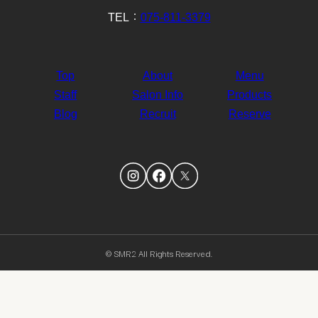
TEL：
075-811-3379
Top
About
Menu
Staff
Salon Info
Products
Blog
Recruit
Reserve
© SMR2 All Rights Reserved.