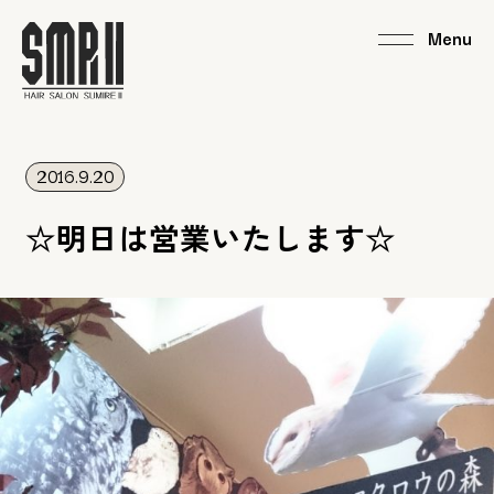
2016.9.20
☆明日は営業いたします☆