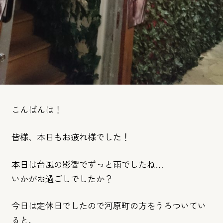
こんばんは！
皆様、本日もお疲れ様でした！
本日は台風の影響でずっと雨でしたね…
いかがお過ごしでしたか？
今日は定休日でしたので河原町の方をうろついてい
ると、