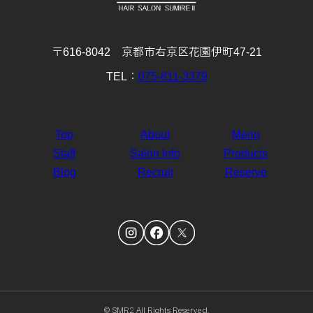
〒616-8042 京都市右京区花園伊町47-21
TEL：
075-811-3379
Top
About
Menu
Staff
Salon Info
Products
Blog
Recruit
Reserve
© SMR2 All Rights Reserved.