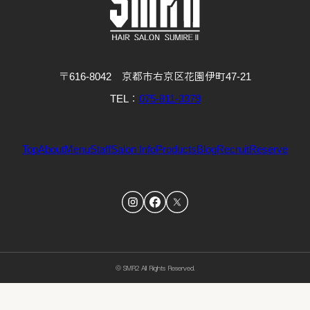
〒616-8042 京都市右京区花園伊町47-21
TEL：
075-811-3379
Top
About
Menu
Staff
Salon Info
Products
Blog
Recruit
Reserve
© SMR2 All Rights Reserved.