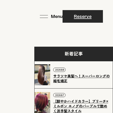
Reserve
新着記事
2026.8.8
サラツヤ美髪へ！スーパーロングの
縮毛矯正
2026.8.7
【鮮やかハイドカラー】ブリーチ×
ミルボン エノグのパープルで艶め
く派手髪スタイル