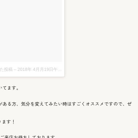
した投稿
–
2018年 4月月19日午前4時23分PDT
いてます。
がある方、
気分を変えてみたい時はすごくオススメですので、
ぜ
ります！
ご来店お待ちしております。