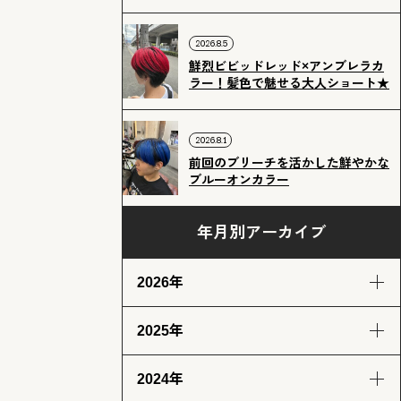
2026.8.5
鮮烈ビビッドレッド×アンブレラカ
ラー！髪色で魅せる大人ショート★
2026.8.1
前回のブリーチを活かした鮮やかな
ブルーオンカラー
年月別アーカイブ
2026年
2025年
8月
7月
6月
5月
(4)
(12)
(12)
(13)
2024年
4月
3月
2月
1月
12月
11月
10月
9月
(13)
(13)
(11)
(12)
(14)
(12)
(14)
(13)