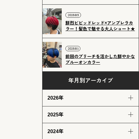
2026.8.5
鮮烈ビビッドレッド×アンブレラカ
ラー！髪色で魅せる大人ショート★
2026.8.1
前回のブリーチを活かした鮮やかな
ブルーオンカラー
年月別アーカイブ
2026年
2025年
8月
7月
6月
5月
(4)
(12)
(12)
(13)
2024年
4月
3月
2月
1月
12月
11月
10月
9月
(13)
(13)
(11)
(12)
(14)
(12)
(14)
(13)