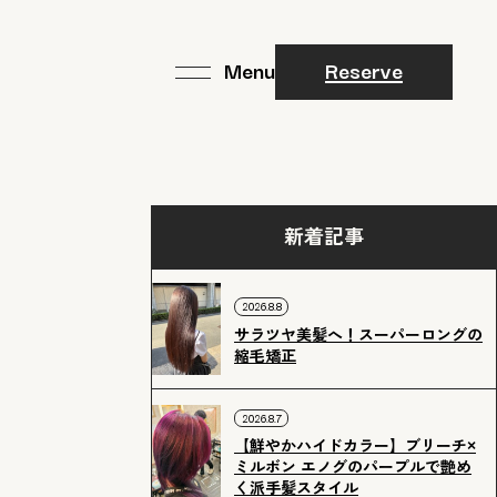
Reserve
新着記事
2026.8.8
サラツヤ美髪へ！スーパーロングの
縮毛矯正
2026.8.7
【鮮やかハイドカラー】ブリーチ×
ミルボン エノグのパープルで艶め
く派手髪スタイル