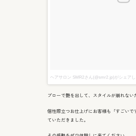
ヘアサロン SMR2さん(@smr2.jp)がシェア
ブローで艶を出して、
スタイルが崩れない
個性際立つお仕上げにお客様も「すごいで
ていただきました。
その感動をぜひ体験しに来てください。