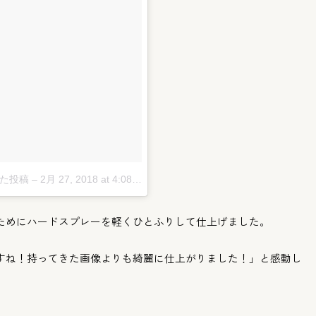
した投稿
–
2月 27, 2018 at 4:08午前 PST
ためにハードスプレーを軽くひとふりして仕上
げました。
すね！
持ってきた画像よりも綺麗に仕上がりました！」
と感動し