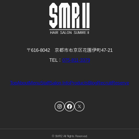
〒616-8042 京都市右京区花園伊町47-21
TEL：
075-811-3379
Top
About
Menu
Staff
Salon Info
Products
Blog
Recruit
Reserve
© SMR2 All Rights Reserved.