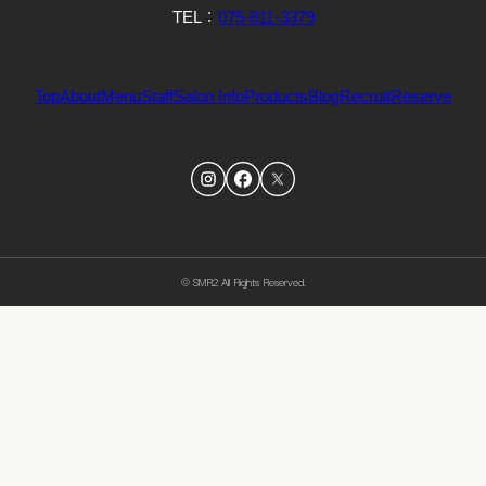
TEL：
075-811-3379
Top
About
Menu
Staff
Salon Info
Products
Blog
Recruit
Reserve
© SMR2 All Rights Reserved.