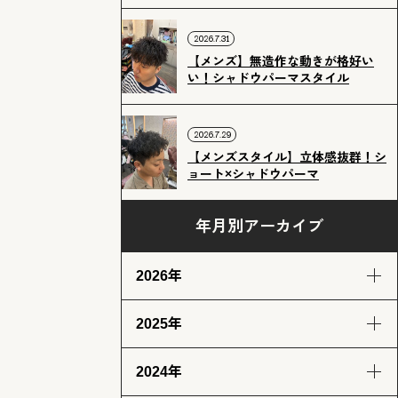
2026.7.31
【メンズ】無造作な動きが格好い
い！シャドウパーマスタイル
2026.7.29
【メンズスタイル】立体感抜群！シ
ョート×シャドウパーマ
年月別アーカイブ
2026年
2025年
8月
7月
6月
5月
(2)
(12)
(12)
(13)
2024年
4月
3月
2月
1月
12月
11月
10月
9月
(13)
(13)
(11)
(12)
(14)
(12)
(14)
(13)